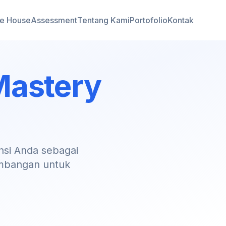
re House
Assessment
Tentang Kami
Portofolio
Kontak
Mastery
si Anda sebagai
embangan untuk