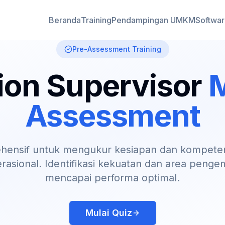
Beranda
Training
Pendampingan UMKM
Softwa
Pre-Assessment Training
ion Supervisor
Assessment
ehensif untuk mengukur kesiapan dan kompeten
erasional. Identifikasi kekuatan dan area peng
mencapai performa optimal.
Mulai Quiz