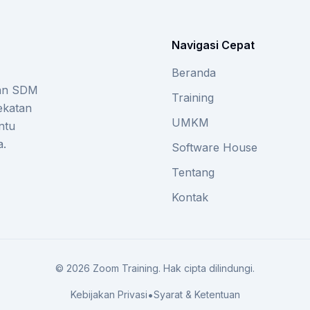
Navigasi Cepat
Beranda
gan SDM
Training
ekatan
UMKM
ntu
a.
Software House
Tentang
Kontak
©
2026
Zoom Training. Hak cipta dilindungi.
•
Kebijakan Privasi
Syarat & Ketentuan